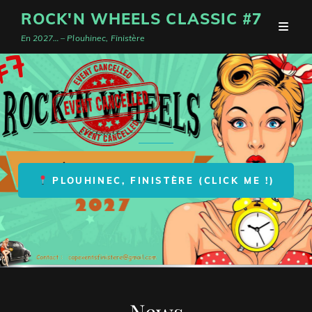
ROCK'N WHEELS CLASSIC #7
En 2027… – Plouhinec, Finistère
PLOUHINEC, FINISTÈRE (CLICK ME !)
News