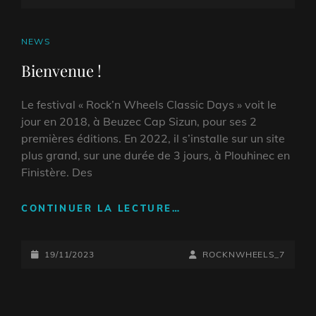
ON
LINE
CAT
NEWS
LINKS
Bienvenue !
Le festival « Rock’n Wheels Classic Days » voit le
jour en 2018, à Beuzec Cap Sizun, pour ses 2
premières éditions. En 2022, il s’installe sur un site
plus grand, sur une durée de 3 jours, à Plouhinec en
Finistère. Des
BIENVENUE
CONTINUER LA LECTURE…
!
POSTED-
BY
BYLINE
19/11/2023
ROCKNWHEELS_7
ON
LINE