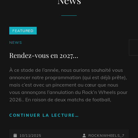
FEATURED
Rec
CAT
NEWS
LINKS
Rendez-vous en 2027…
À ce stade de l’année, nous aurions souhaité vous
annoncer notre programmation (qui est déjà prête),
mais c’est avec un pincement au cœur que nous
vous annonçons l’annulation du Rock’n Wheels pour
2026.. En raison de deux matchs de football,
RENDEZ-
CONTINUER LA LECTURE…
VOUS
EN
POSTED-
2027…
BY
BYLINE
10/11/2025
ROCKNWHEELS_7